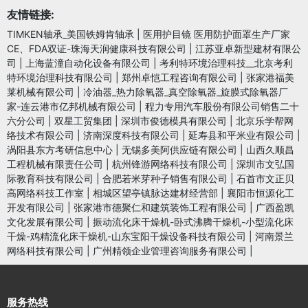
友情链接:
TIMKEN轴承_美国铁姆肯轴承
|
医用护目镜 医用防护面罩生产厂家
CE、FDA双证-珠海天润健康科技有限公司
|
江苏亚卓新型建材有限公
司
|
上海蓝潼自动化设备有限公司
|
考利特环境治理科技__北京考利
特环境治理科技有限公司
|
郑州卓恺工程咨询有限公司
|
张家港福美
莱机械有限公司
|
冷油器_热力除氧器_真空除氧器_旋膜式除氧器厂
家-连云港市亿邦机械有限公司
|
程力专用汽车股份有限公司销售二十
六分公司
|
双星工贸集团
|
深圳市俊德模具有限公司
|
北京乐学帮网
络技术有限公司
|
济南深度科技有限公司
|
延寿县和平米业有限公司
|
涡阳县东方考研信息中心
|
无锡多美阿供应链有限公司
|
山西久顺昌
工程机械有限责任公司
|
杭州锋游网络科技有限公司
|
深圳市文弘国
际教育科技有限公司
|
合肥若米芽种子销售有限公司
|
石首市文正贝
高网络科技工作室
|
相城区望亭镇脉达建材经营部
|
襄阳市恒源化工
开发有限公司
|
张家港市德聚仁和建筑装饰工程有限公司
|
广西盈凯
文化发展有限公司
|
振动流化床干燥机-卧式沸腾干燥机-小型流化床
干燥-鸡精流化床干燥机-山东宝阳干燥设备科技有限公司
|
河南景兰
网络科技有限公司
|
广州精领企业管理咨询服务有限公司
|
服务热线